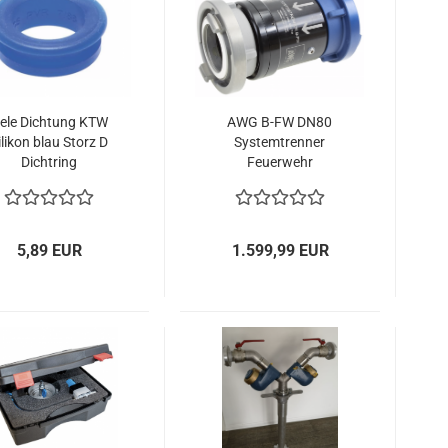
ele Dichtung KTW
AWG B-FW DN80
ilikon blau Storz D
Systemtrenner
Dichtring
Feuerwehr
Storzkupplung
Trinkwasserschutz
uckdichtung DVGW
Storz B DIN 14346
5,89 EUR
1.599,99 EUR