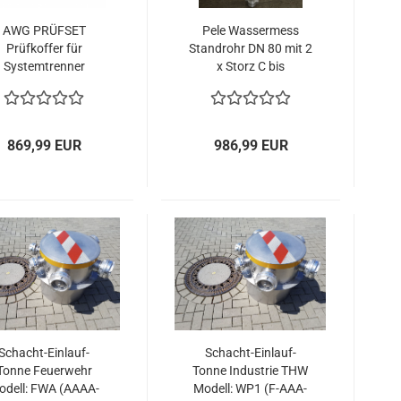
AWG PRÜFSET
Pele Wassermess
Prüfkoffer für
Standrohr DN 80 mit 2
Systemtrenner
x Storz C bis
uerwehr DIN 14346
40m³/Std.
869,99 EUR
986,99 EUR
Schacht-Einlauf-
Schacht-Einlauf-
Tonne Feuerwehr
Tonne Industrie THW
odell: FWA (AAAA-
Modell: WP1 (F-AAA-