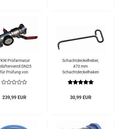
TKW Prüfarmatur
Schachtdeckelheber,
elüfterventil DN25
470 mm
für Prüfung von
Schachtdeckelhaken
rinkwasserschutz-
armaturen
239,99 EUR
30,99 EUR