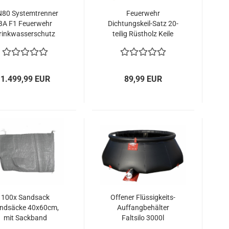
80 Systemtrenner
Feuerwehr
BA F1 Feuerwehr
Dichtungskeil-Satz 20-
rinkwasserschutz
teilig Rüstholz Keile
Storz B PN16 RV
Rüstwagennorm DIN
14555-T3
1.499,99 EUR
89,99 EUR
100x Sandsack
Offener Flüssigkeits-
ndsäcke 40x60cm,
Auffangbehälter
mit Sackband
Faltsilo 3000l
Entleerungsarmatur