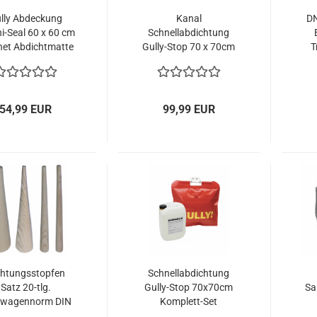
lly Abdeckung
Kanal
DN
-Seal 60 x 60 cm
Schnellabdichtung
et Abdichtmatte
Gully-Stop 70 x 70cm
T
Kanaldeckel
Kanaldeckel
achtabdeckung
Schachtabdichtung
Gully
54,99 EUR
99,99 EUR
chtungsstopfen
Schnellabdichtung
Satz 20-tlg.
Gully-Stop 70x70cm
Sa
twagennorm DIN
Komplett-Set
555-T3 Stopfen