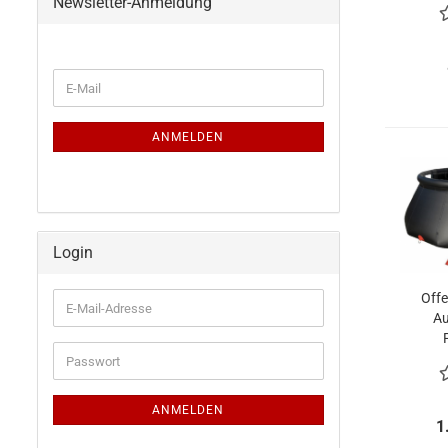
Newsletter-Anmeldung
H
WEITER
E-
ZUR
Mail
NEWSLETTER-
ANMELDUNG
ANMELDEN
Login
Offe
E-
Au
Mail-
Adresse
Ent
Passwort
ANMELDEN
1