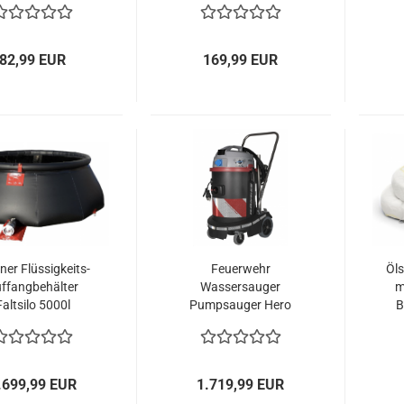
olz Feuerwehr
82,99 EUR
169,99 EUR
ner Flüssigkeits-
Feuerwehr
Öls
ffangbehälter
Wassersauger
m
Faltsilo 5000l
Pumpsauger Hero
B
leerungsarmatur
FPS mit Pumpe
L
Storz A
Storzkupplung
.699,99 EUR
1.719,99 EUR