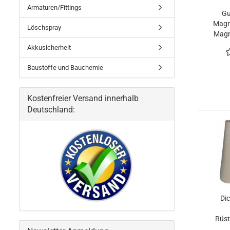
Armaturen/Fittings
Gu
Magni
Löschspray
Magn
Akkusicherheit
Sch
Baustoffe und Bauchemie
Kostenfreier Versand innerhalb
Deutschland:
Di
Rüs
14