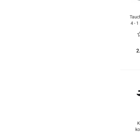
Tauc
4 - 
Hoc
2
K
ko