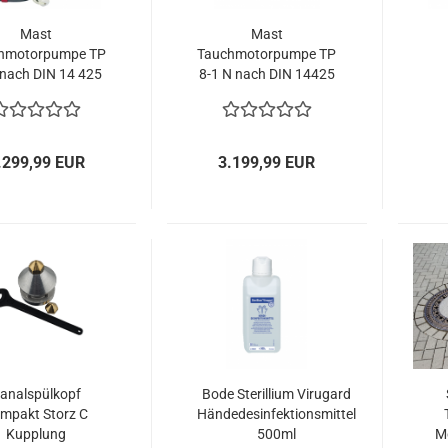
Mast
Mast
hmotorpumpe TP
Tauchmotorpumpe TP
1 nach DIN 14 425
8-1 N nach DIN 14425
Feuerwehr
Storz B 400V
Fe
hwasser Storz B
230V
.299,99 EUR
3.199,99 EUR
analspülkopf
Bode Sterillium Virugard
mpakt Storz C
Händedesinfektionsmittel
Kupplung
500ml
M