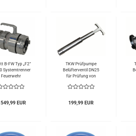
tt B-FW Typ „F2“
TKW Prüfpumpe
0 Systemtrenner
Belüfterventil DN25
B
Feuerwehr
für Prüfung von
nkwasserschutz
Trinkwasserschutz-
T
Storz B
armaturen
.549,99 EUR
199,99 EUR