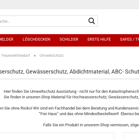
Suche...
MELDER
LÖSCHDECKEN
SCHILDER
ERSTE HILFE
SAFES / 
»
Feuerwehrbedarf
Umweltschutz
rschutz, Gewässerschutz, Abdichtmaterial, ABC- Schu
Hier finden Sie Umweltschutz Ausrüstung - nicht nur für den Katastrophensch
Sie finden in unseren Shop Material für Hochwasserschutz, Gewässerschutz,
en Sie ohne Risiko! Wir sind ein Fachhandel bei dem Beratung und Kundenservice
”Frei Haus” und das ohne Mindestbestellwert! Ebenso bi
Falls Sie ein Produkt in unserem Shop vermissen, zöger