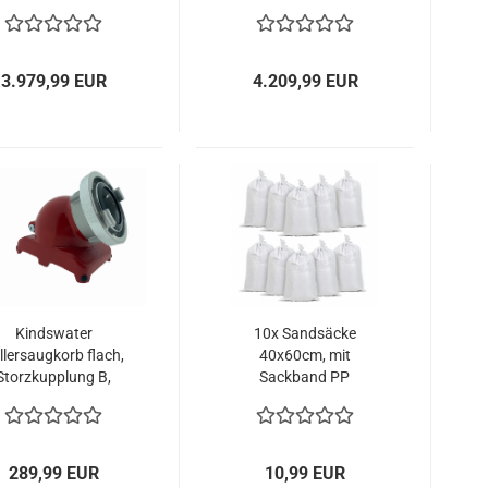
BB) Storz-
B) Storz- Kupplungen
Kupplungen
3.979,99 EUR
4.209,99 EUR
Kindswater
10x Sandsäcke
llersaugkorb flach,
40x60cm, mit
Storzkupplung B,
Sackband PP
DN65, mit
Sandsack
ückschlagklappe
289,99 EUR
10,99 EUR