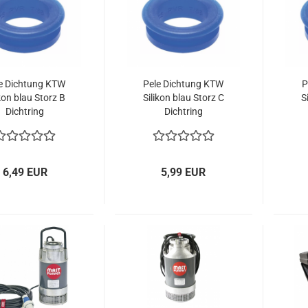
e Dichtung KTW
Pele Dichtung KTW
P
ikon blau Storz B
Silikon blau Storz C
S
Dichtring
Dichtring
torzkupplung
Storzkupplung
kdichtung DVGW
Druckdichtung DVGW
Dr
6,49 EUR
5,99 EUR