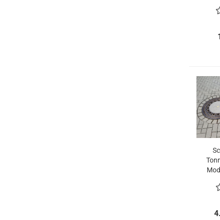
Sc
Tonn
Mode
Sto
4