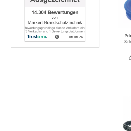
Pel
Sil
S
Druc