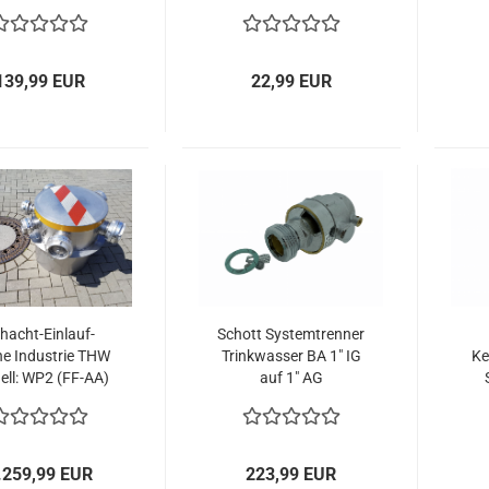
139,99 EUR
22,99 EUR
hacht-Einlauf-
Schott Systemtrenner
e Industrie THW
Trinkwasser BA 1" IG
Ke
ll: WP2 (FF-AA)
auf 1" AG
rz- Kupplungen
R
.259,99 EUR
223,99 EUR