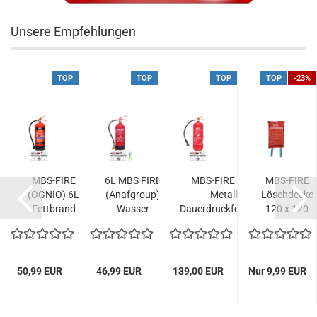
Unsere Empfehlungen
TOP
TOP
TOP
TOP
-23%
MBS-FIRE
6L MBS FIRE
MBS-FIRE MBK 12kg
MBS-FIRE
)
(OGNIO) 6L
(Anafgroup)
Metallbrand
Löschdecke
Fettbrand
Wasser
Dauerdruckfeuerlöscher...
120 x 120
Wassernebel
Dauerdruck-
cm, DIN EN
Feuerlöscher...
Feuerlöscher...
1869:2019...
50,99 EUR
46,99 EUR
139,00 EUR
Nur 9,99 EUR