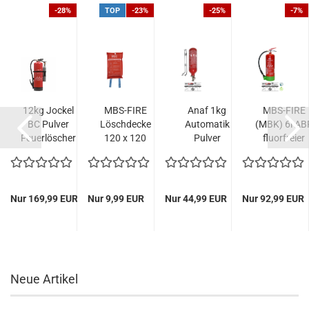
-28%
TOP
-23%
-25%
-7%
GNIO) 6L
12kg Jockel
MBS-FIRE
Anaf 1kg
MBS-FIRE
reier
BC Pulver
Löschdecke
Automatik
(MBK) 6l AB
öscher...
Feuerlöscher
120 x 120
Pulver
fluorfreier
flüssige und
cm, DIN EN
Feuerlöscher
Fettbrand
feste...
1869:2019...
Löschanlage...
Feuerlöscher.
Nur 169,99 EUR
Nur 9,99 EUR
Nur 44,99 EUR
Nur 92,99 EUR
Neue Artikel