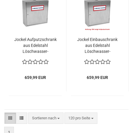
Jockel Aufputzschrank
Jockel Einbauschrank
aus Edelstahl
aus Edelstahl
Löschwasser-
Löschwasser-
Einspeiseeinrichtung
Einspeiseeinrichtung
DIN 14461-2 Feuerwehr
DIN 14461-2 Feuerwehr
659,99 EUR
659,99 EUR
Sortieren nach
pro Seite
Sortieren nach
120 pro Seite
1