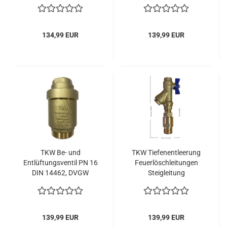
Einspeisearmatur 1 bar
- 2200l/min
134,99 EUR
139,99 EUR
TKW Be- und
TKW Tiefenentleerung
Entlüftungsventil PN 16
Feuerlöschleitungen
DIN 14462, DVGW
Steigleitung
Zertifikat - 2500l/min
Einspeisearmatur 2 bar
139,99 EUR
139,99 EUR