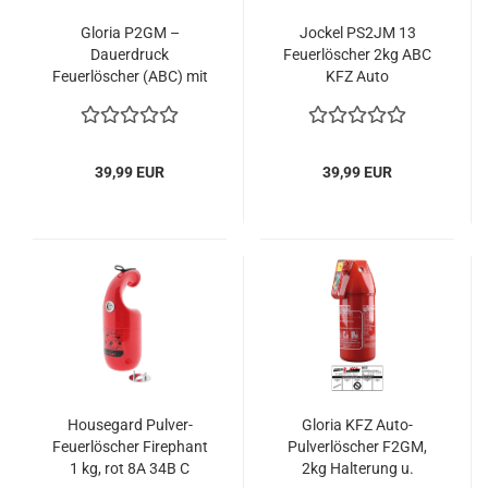
Gloria P2GM –
Jockel PS2JM 13
Dauerdruck
Feuerlöscher 2kg ABC
Feuerlöscher (ABC) mit
KFZ Auto
Kfz.-Halter, frostsicher,
Pulverfeuerlöscher 4LE
EN3, 4LE, 2kg
39,99 EUR
39,99 EUR
Housegard Pulver-
Gloria KFZ Auto-
Feuerlöscher Firephant
Pulverlöscher F2GM,
1 kg, rot 8A 34B C
2kg Halterung u.