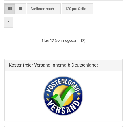
Sortieren nach
pro Seite
Sortieren nach
120 pro Seite
1
1
bis
17
(von insgesamt
17
)
Kostenfreier Versand innerhalb Deutschland: