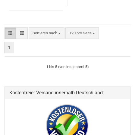
Sortieren nach
pro Seite
Sortieren nach
120 pro Seite
1
1
bis
5
(von insgesamt
5
)
Kostenfreier Versand innerhalb Deutschland: