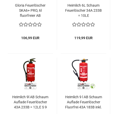
Gloria Feuerlöscher
Heimlich 6L Schaum
SKA6+ PRO, 6l
Feuerlöscher 34A 233B
fluorfreier AB
= 10LE
Schaumlöscher
Halterung u. Plakette
106,99 EUR
119,99 EUR
Heimlich 9l AB Schaum
Heimlich 9 l AB Schaum
Auflade Feuerlöscher
Auflade Feuerlöscher
43A 233B = 12LE S 9
Fluorfrei 43A 183B inkl.
He3
Halterung u. Plakette