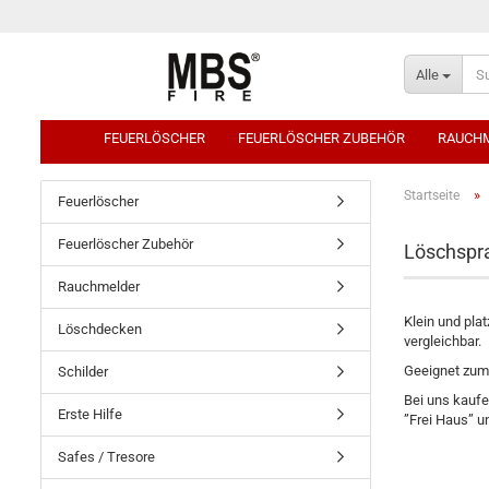
Alle
FEUERLÖSCHER
FEUERLÖSCHER ZUBEHÖR
RAUCH
»
Startseite
Feuerlöscher
Feuerlöscher Zubehör
Löschspr
Rauchmelder
Klein und pla
Löschdecken
vergleichbar.
Geeignet zum
Schilder
Bei uns kaufe
Erste Hilfe
”Frei Haus” u
Safes / Tresore