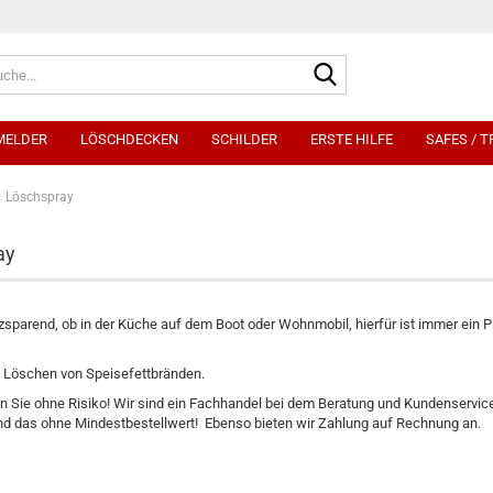
Suche...
MELDER
LÖSCHDECKEN
SCHILDER
ERSTE HILFE
SAFES / 
Löschspray
ay
tzsparend, ob in der Küche auf dem Boot oder Wohnmobil, hierfür ist immer ein P
 Löschen von Speisefettbränden.
n Sie ohne Risiko! Wir sind ein Fachhandel bei dem Beratung und Kundenservice 
nd das ohne Mindestbestellwert! Ebenso bieten wir Zahlung auf Rechnung an.