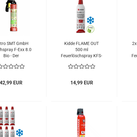
ctro SMT GmbH
Kidde FLAME OUT
2x
hspray F-Exx 8.0
500 ml
Bio - Der
Feuerlöschspray KFS-
Fe
eltfreundliche
500 Fluorfrei
,F -Feuerlöscher
l. Wandhalterung
de in Germany)
42,99 EUR
14,99 EUR