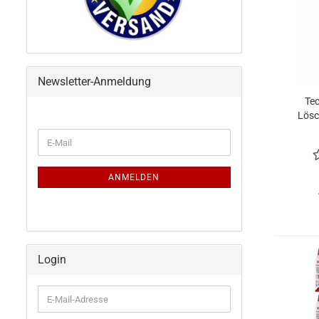
Newsletter-Anmeldung
Te
Lösc
WEITER
E-
umw
ZUR
Mail
A,B
NEWSLETTER-
ink
ANMELDUNG
ANMELDEN
(Ma
Login
E-
Mail-