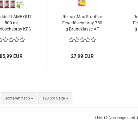
idde FLAME OUT
ReinoldMax StopFire
Re
500 ml
Feuerlöschspray 750
Fe
rlöschspray KFS-
g Brandklasse AF
g
500 Fluorfrei
85,99 EUR
27,99 EUR
Sortieren nach
pro Seite
Sortieren nach
120 pro Seite
1
bis
12
(von insgesamt