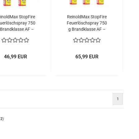
inoldMax StopFire
ReinoldMax StopFire
uerlöschspray 750
Feuerlöschspray 750
 Brandklasse AF –
g Brandklasse AF –
2er Pack
3er Pack
46,99 EUR
65,99 EUR
1
12
)