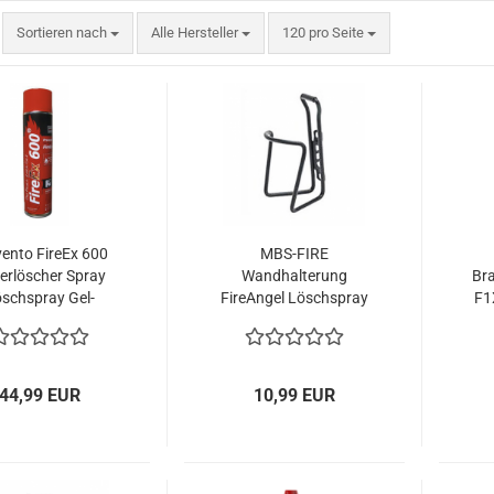
Sortieren nach
pro Seite
Sortieren nach
Alle Hersteller
120 pro Seite
vento FireEx 600
MBS-FIRE
erlöscher Spray
Wandhalterung
Br
schspray Gel-
FireAngel Löschspray
F1
öschschaum
Feuerlöscher Spray
Halter
44,99 EUR
10,99 EUR