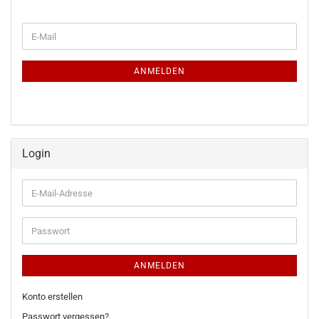
WEITER
E-
ZUR
Mail
NEWSLETTER-
ANMELDUNG
ANMELDEN
Login
E-
Mail-
Adresse
Passwort
ANMELDEN
Konto erstellen
Passwort vergessen?