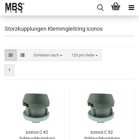
Storzkupplungen Klemmgleitring iconos
Sortieren nach
pro Seite
Sortieren nach
120 pro Seite
1
iconos C 42
iconos C 52
Schlauchkupplung
Schlauchkupplung