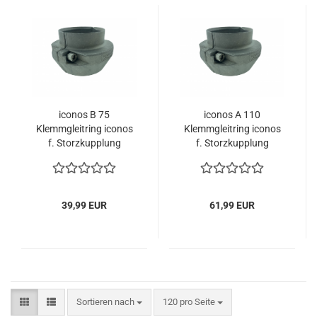
iconos B 75
iconos A 110
Klemmgleitring iconos
Klemmgleitring iconos
f. Storzkupplung
f. Storzkupplung
39,99 EUR
61,99 EUR
Sortieren nach
pro Seite
Sortieren nach
120 pro Seite