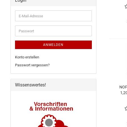
Login
E-
Mail-
Adresse
Passwort
ANMELDEN
Konto erstellen
Passwort vergessen?
Wissenswertes!
NOF
1,2
Bra
Fe