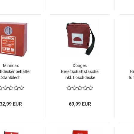
Minimax
Dönges
hdeckenbehälter
Bereitschaftstasche
Be
Stahlblech
inkl. Löschdecke
fü
0x300x125mm
160x180cm DIN EN
1869
32,99 EUR
69,99 EUR