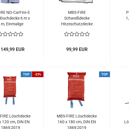
RE NO-CarFire-S
MBS-FIRE
P
löschdecke 6 m x
Schweißdecke
1
 m, Einmalige
Hitzeschutzdecke
Anwendung
200x200cm bis 1000°
C, kurzzeitig: bis 1250°
C
.149,99 EUR
99,99 EUR
TOP
-23%
TOP
FIRE Löschdecke
MBS-FIRE Löschdecke
x 120 cm, DIN EN
160 x 180 cm, DIN EN
Lö
1869:2019
1869:2019