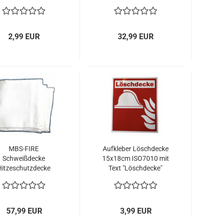
2,99 EUR
32,99 EUR
MBS-FIRE
Aufkleber Löschdecke
Schweißdecke
15x18cm ISO7010 mit
Hitzeschutzdecke
Text "Löschdecke"
0x100cm bis 1000°
kurzzeitig: bis 1250°
C
57,99 EUR
3,99 EUR