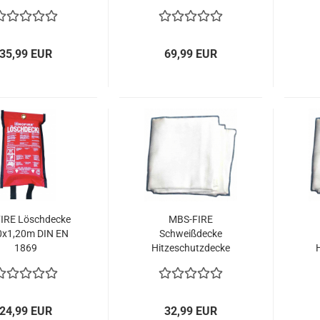
Ausführung
Löschdecke
160x180cm extra
dicke Ausführung
35,99 EUR
69,99 EUR
IRE Löschdecke
MBS-FIRE
0x1,20m DIN EN
Schweißdecke
1869
Hitzeschutzdecke
ndschutzdecke
200x100cm bis 550°
20
uerlöschdecke
C, kurzzeitig: bis 700°
C, 
120cm
C
24,99 EUR
32,99 EUR