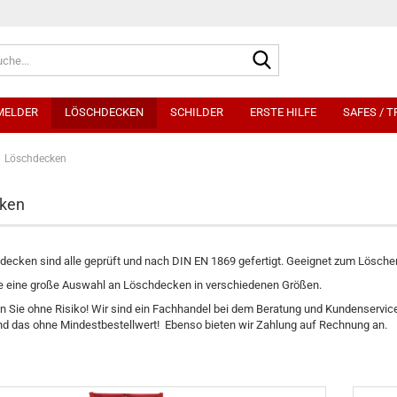
Suche...
MELDER
LÖSCHDECKEN
SCHILDER
ERSTE HILFE
SAFES / 
Löschdecken
ken
ecken sind alle geprüft und nach DIN EN 1869 gefertigt. Geeignet zum Löschen 
ie eine große Auswahl an Löschdecken in verschiedenen Größen.
n Sie ohne Risiko! Wir sind ein Fachhandel bei dem Beratung und Kundenservice 
nd das ohne Mindestbestellwert! Ebenso bieten wir Zahlung auf Rechnung an.