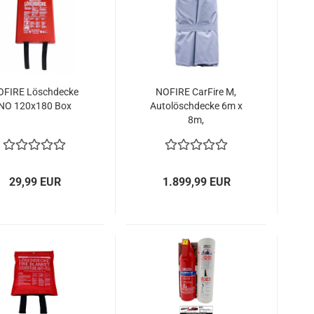
OFIRE Löschdecke
NOFIRE CarFire M,
NO 120x180 Box
Autolöschdecke 6m x
8m,
wiederverwendbar
29,99 EUR
1.899,99 EUR