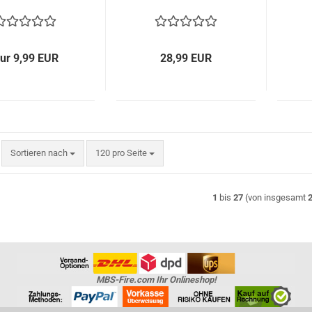
ur 9,99 EUR
28,99 EUR
Sortieren nach
pro Seite
Sortieren nach
120 pro Seite
1
bis
27
(von insgesamt
MBS-Fire.com Ihr Onlineshop!