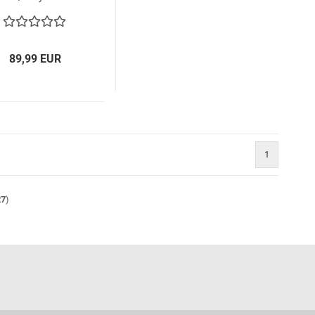
Lithium-Ionen-
Akkubrände
89,99 EUR
1
27
)