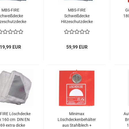
MBS-FIRE
MBS-FIRE
G
chweißdecke
Schweißdecke
18
tzeschutzdecke
Hitzeschutzdecke
x100cm bis 550°
200x200cm bis 550°
rzzeitig: bis 700°
C, kurzzeitig: bis 700°
C
C
19,99 EUR
59,99 EUR
FIRE Löschdecke
Minimax
Au
x 160 cm DIN EN
Löschdeckenbehälter
Br
69 extra dicke
aus Stahlblech +
1