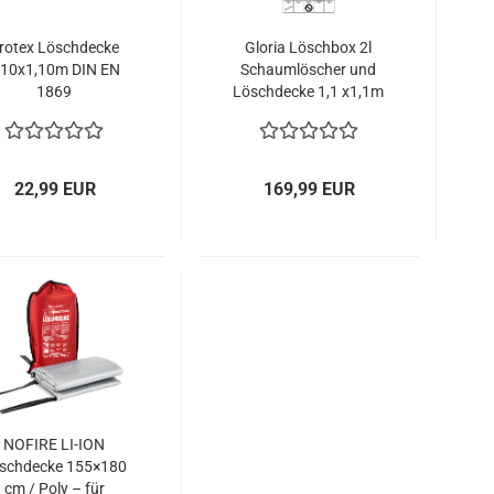
rotex Löschdecke
Gloria Löschbox 2l
,10x1,10m DIN EN
Schaumlöscher und
1869
Löschdecke 1,1 x1,1m
inkl. Plakette
22,99 EUR
169,99 EUR
NOFIRE LI-ION
schdecke 155×180
cm / Poly – für