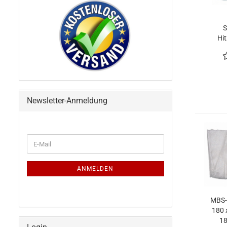
S
Hi
100
C, ku
Newsletter-Anmeldung
WEITER
E-
ZUR
Mail
NEWSLETTER-
ANMELDUNG
ANMELDEN
MBS-
180 
18