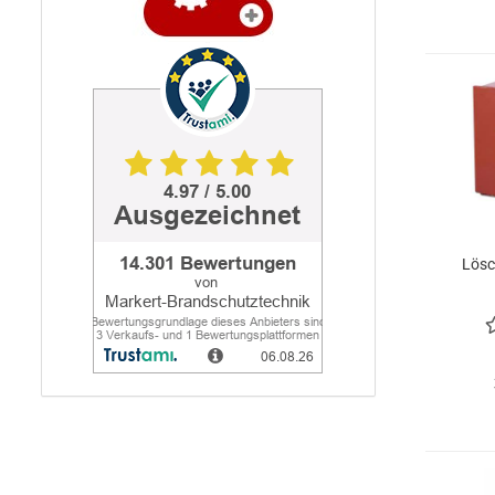
Lösc
30