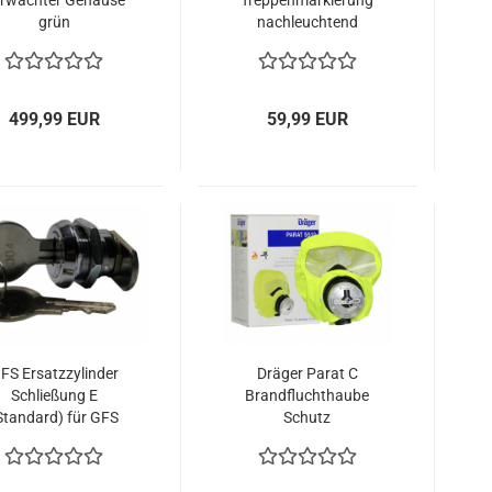
rwächter Gehäuse
Treppenmarkierung
grün
nachleuchtend
Profilhalbzylinder
Antirutschstreifen
499,99 EUR
59,99 EUR
FS Ersatzzylinder
Dräger Parat C
Schließung E
Brandfluchthaube
Standard) für GFS
Schutz
Türwächter
Erwachsene/Kinder
Rundzylinder
PARAT 5520 / 5530
Fluchthaube