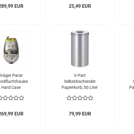
289,99 EUR
25,49 EUR
Dräger Parat
V-Part
andfluchthaube
Selbstlöschender
Hard Case
Papierkorb, 50 Liter
Pa
achsene/Kinder
silber
PARAT 5530
Fluchthaube
269,99 EUR
79,99 EUR