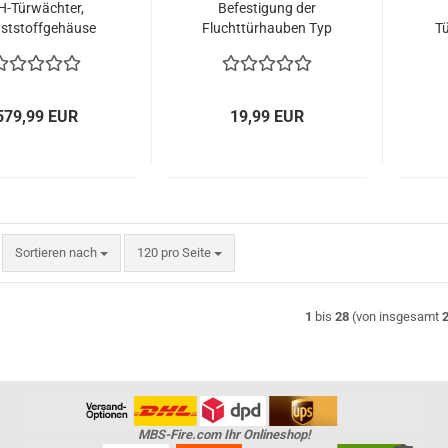
H-Türwächter,
Befestigung der
ststoffgehäuse
Fluchttürhauben Typ
Tü
Profilhalbzylinder
E, F, S, D2, K
579,99 EUR
19,99 EUR
Sortieren nach
pro Seite
Sortieren nach
120 pro Seite
1
bis
28
(von insgesamt
MBS-Fire.com Ihr Onlineshop!