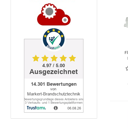
F
F
Ob