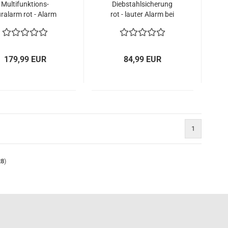
Multifunktions-
Diebstahlsicherung
ralarm rot - Alarm
rot - lauter Alarm bei
bei Türöffnung
Entnahme
179,99 EUR
84,99 EUR
1
28
)