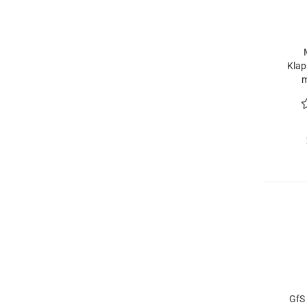
Klap
m
Kun
GfS