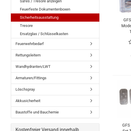
Safes / Tresore anzeigen
Feuerfeste Dokumentenboxen
Sicherheitsausstattung
GFS
Tresore
Model
Ersatzglas / Schlüsselkasten
wi
Feuerwehrbedarf
Rettungsleitern
Wandhydranten/LWT
Armaturen/Fittings
Löschspray
Akkusicherheit
Baustoffe und Bauchemie
GFS 
Kostenfreier Versand innerhalb