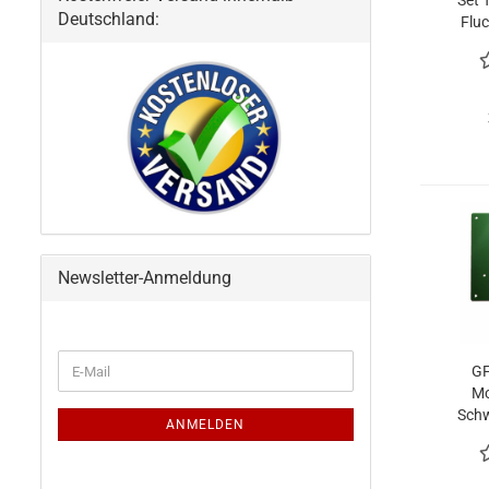
Set 
Deutschland:
Flu
Newsletter-Anmeldung
WEITER
E-
GF
ZUR
Mail
Mo
NEWSLETTER-
Schw
ANMELDUNG
ANMELDEN