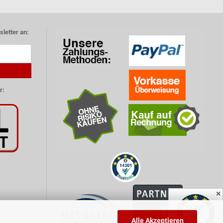
letter an:
r:
✕
Alle Akzeptieren