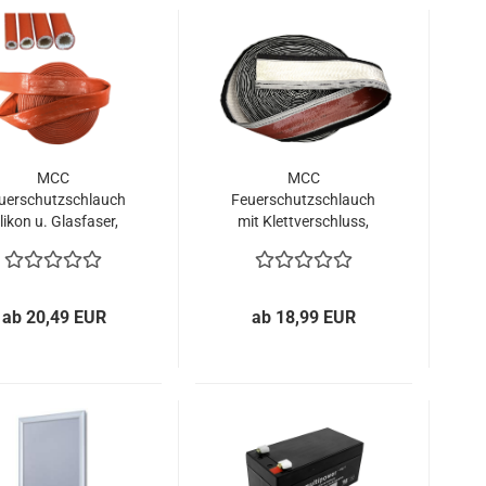
MCC
MCC
uerschutzschlauch
Feuerschutzschlauch
ilikon u. Glasfaser,
mit Klettverschluss,
Brandschutz
Silikon u. Glasfaser,
hlauch Kabelschutz
Brandschutz
nach EN45545 &
Schlauch Kabelschutz
DIN5510-2
nach EN45545 &
ab 20,49 EUR
ab 18,99 EUR
DIN5510-2