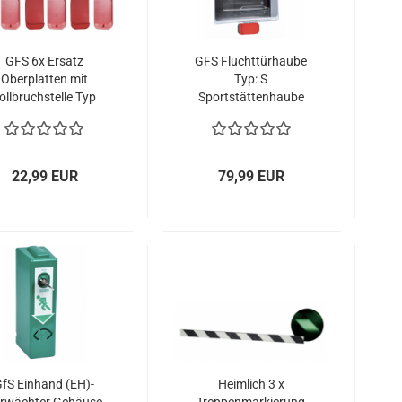
GFS 6x Ersatz
GFS Fluchttürhaube
Oberplatten mit
Typ: S
ollbruchstelle Typ
Sportstättenhaube
K/E rot zur
Sporthallen
luchttürhaube GFS
22,99 EUR
79,99 EUR
fS Einhand (EH)-
Heimlich 3 x