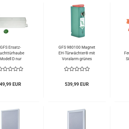
GFS Ersatz-
GFS 980100 Magnet
luchttürhaube
EH-Türwächter® mit
Fe
Modell D nur
Voralarm grünes
S
luchttürhaube
Kunststoffgehäuse
erteil 901481
Sc
49,99 EUR
539,99 EUR