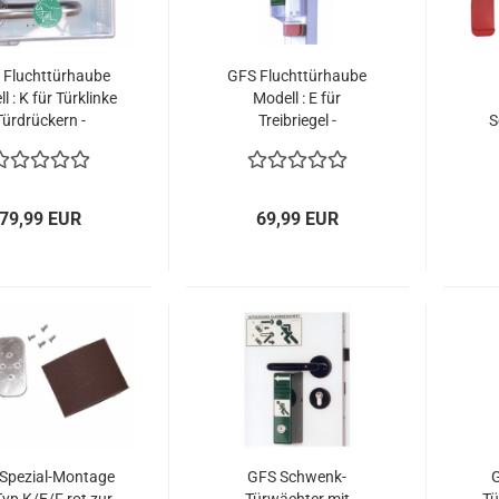
 Fluchttürhaube
GFS Fluchttürhaube
l : K für Türklinke
Modell : E für
Türdrückern -
Treibriegel -
S
ederverwendbar
wiederverwendbar
Treibriegeln
F
79,99 EUR
69,99 EUR
Spezial-Montage
GFS Schwenk-
G