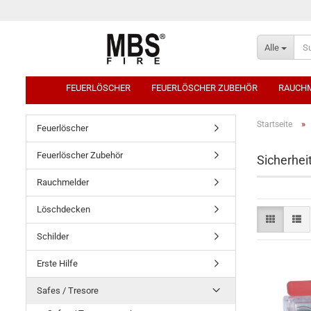
Alle
FEUERLÖSCHER
FEUERLÖSCHER ZUBEHÖR
RAUCH
»
Startseite
Feuerlöscher
Feuerlöscher Zubehör
Sicherhei
Rauchmelder
Löschdecken
Schilder
Erste Hilfe
Safes / Tresore