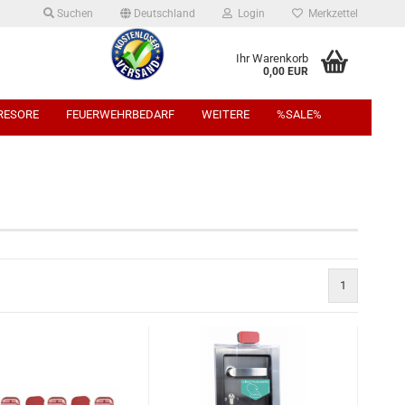
Suchen
Deutschland
Login
Merkzettel
Ihr Warenkorb
0,00 EUR
TRESORE
FEUERWEHRBEDARF
WEITERE
%SALE%
1