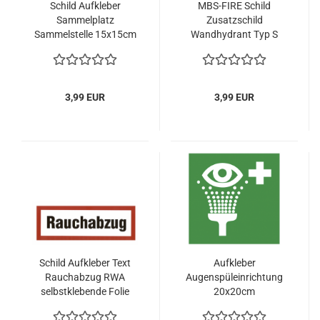
Schild Aufkleber
MBS-FIRE Schild
Sammelplatz
Zusatzschild
Sammelstelle 15x15cm
Wandhydrant Typ S
Folie selbstklebend BGV
Folie selbstklebend
DIN
20x7,5cm
3,99 EUR
3,99 EUR
Schild Aufkleber Text
Aufkleber
Rauchabzug RWA
Augenspüleinrichtung
selbstklebende Folie
20x20cm
210x74mm