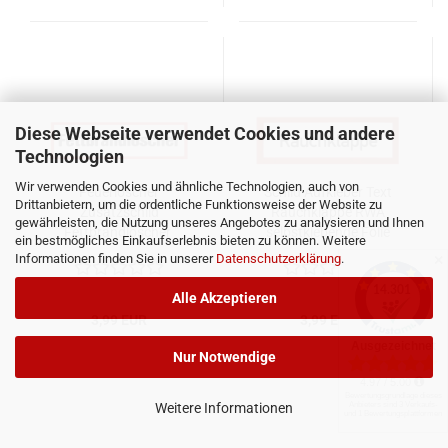
Diese Webseite verwendet Cookies und andere
Technologien
Wir verwenden Cookies und ähnliche Technologien, auch von
Feuerlöscher
Schild Aufkleber Text
Drittanbietern, um die ordentliche Funktionsweise der Website zu
Zusatzschild
Rauchklappe RWA
gewährleisten, die Nutzung unseres Angebotes zu analysieren und Ihnen
"Fettbrandlöscher "
selbstklebende Folie
ein bestmögliches Einkaufserlebnis bieten zu können. Weitere
Fettbrand Feuerlöscher
150x52mm
Informationen finden Sie in unserer
Datenschutzerklärung
.
✕
210x74mm
Alle Akzeptieren
3,99 EUR
3,99 EUR
Nur Notwendige
Weitere Informationen