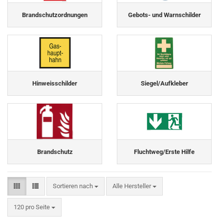
Brandschutzordnungen
Gebots- und Warnschilder
Hinweisschilder
Siegel/Aufkleber
Brandschutz
Fluchtweg/Erste Hilfe
Sortieren nach
Sortieren nach
Alle Hersteller
pro Seite
120 pro Seite