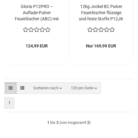
Gloria P12PRO –
12kg Jockel BC Pulver
Auflade-Pulver
Feuerlöscher flüssige
Feuerlöscher (ABC) mit
und feste Stoffe P12JK
Wandhalter, einsetzbar
Externa BC
an elektrischen
Anlagen, frostsicher,
EN3, 12 kg, 15 LE
124,99 EUR
Nur 169,99 EUR
Sortieren nach
pro Seite
Sortieren nach
120 pro Seite
1
1
bis
2
(von insgesamt
2
)