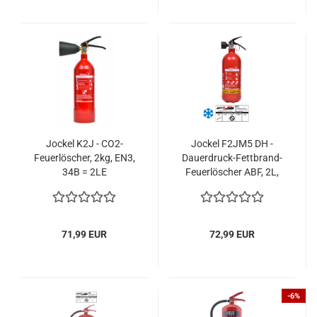
Made in EU
Jockel K2J - CO2-
Jockel F2JM5 DH -
Feuerlöscher, 2kg, EN3,
Dauerdruck-Fettbrand-
34B = 2LE
Feuerlöscher ABF, 2L,
EN3
71,99 EUR
72,99 EUR
-6%