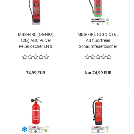
MBS-FIRE (OGNIO)
MBS-FIRE (OGNIO) 6L
12kg ABC Pulver
AB fluorfreier
Feuerlöscher EN 3
Schaumfeuerlöscher
A/B/C 55A 233B =
27A, 144B m. Halt. u.
15LE m. Plakette
Plakette
74,99 EUR
Nur 74,99 EUR