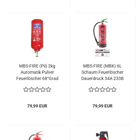
MBS-FIRE (Pii) 2kg
MBS-FIRE (MBK) 6L
Automatik Pulver
Schaum Feuerlöscher
Feuerlöscher 68°Grad
Dauerdruck 34A 233B
Löschanlage
25F m. Halterung u.
Plakette
79,99 EUR
79,99 EUR