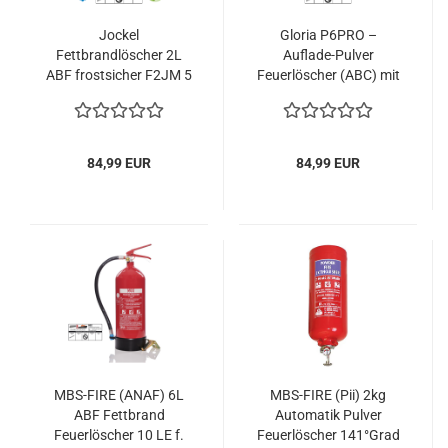
Jockel
Gloria P6PRO –
Fettbrandlöscher 2L
Auflade-Pulver
ABF frostsicher F2JM 5
Feuerlöscher (ABC) mit
GREEN 2.0 inkl.
Wandhalter, einsetzbar
Halterung & Plakette
an elektrischen
Anlagen, frostsicher,
EN3, 6 kg, 10 LE
84,99 EUR
84,99 EUR
MBS-FIRE (ANAF) 6L
MBS-FIRE (Pii) 2kg
ABF Fettbrand
Automatik Pulver
Feuerlöscher 10 LE f.
Feuerlöscher 141°Grad