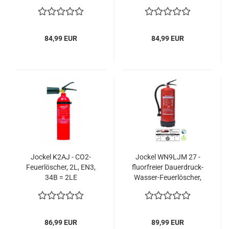
Fettbrände und
Löschanlage
Gastronomie
84,99 EUR
84,99 EUR
Jockel K2AJ - CO2-
Jockel WN9LJM 27 -
Feuerlöscher, 2L, EN3,
fluorfreier Dauerdruck-
34B = 2LE
Wasser-Feuerlöscher,
9L, EN3, 27A = 9LE, inkl.
Prüfplakette
86,99 EUR
89,99 EUR