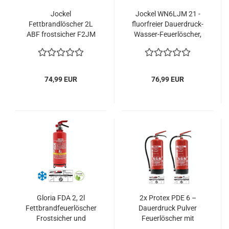
Jockel
Jockel WN6LJM 21 -
Fettbrandlöscher 2L
fluorfreier Dauerdruck-
ABF frostsicher F2JM
Wasser-Feuerlöscher,
HV 5 GREEN 2.0 inkl.
6L, EN3, 21A = 6LE, inkl.
Halterung & Plakette
Prüfplakette
74,99 EUR
76,99 EUR
Gloria FDA 2, 2l
2x Protex PDE 6 –
Fettbrandfeuerlöscher
Dauerdruck Pulver
Frostsicher und
Feuerlöscher mit
Fluorfrei inkl Halterung
Wandhaken,