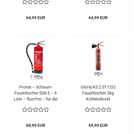
64,99 EUR
64,99 EUR
Protex – Schaum-
Gloria KS 2 ST CO2
Feuerlöscher SD6 E – 6
Feuerlöscher 2kg
Liter – fluorfrei – für die
Kohlendioxid
Brandklassen A und B –
Zertifiziert nach DIN EN
3 – 11 kg – mit
praktischer Halterung –
68,99 EUR
69,99 EUR
mit Prüfplakette –