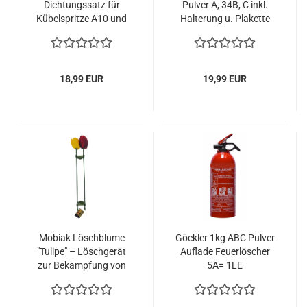
Dichtungssatz für
Pulver A, 34B, C inkl.
Kübelspritze A10 und
Halterung u. Plakette
B10
18,99 EUR
19,99 EUR
Mobiak Löschblume
Göckler 1kg ABC Pulver
"Tulipe" – Löschgerät
Auflade Feuerlöscher
zur Bekämpfung von
5A= 1LE
Fettbränden