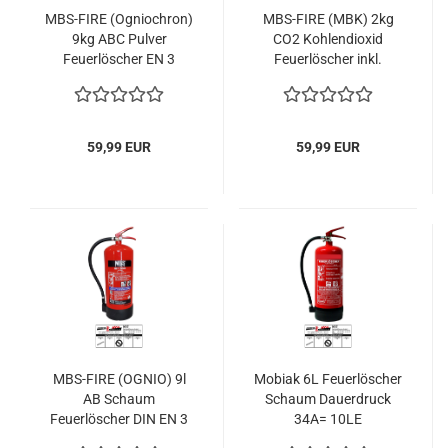
MBS-FIRE (Ogniochron)
MBS-FIRE (MBK) 2kg
9kg ABC Pulver
CO2 Kohlendioxid
Feuerlöscher EN 3
Feuerlöscher inkl.
A/B/C 55A 233B= 15LE
Halterung & Plakette
inkl. Plakette
59,99 EUR
59,99 EUR
MBS-FIRE (OGNIO) 9l
Mobiak 6L Feuerlöscher
AB Schaum
Schaum Dauerdruck
Feuerlöscher DIN EN 3
34A= 10LE
A/B 27A 233B= 9LE