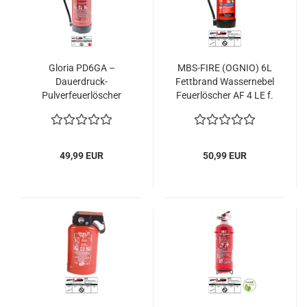
Gloria PD6GA –
MBS-FIRE (OGNIO) 6L
Dauerdruck-
Fettbrand Wassernebel
Pulverfeuerlöscher
Feuerlöscher AF 4 LE f.
(ABC) mit
Fettbrände,
Wandhalterung,
Gastronomie
einsetzbar an
elektrischen Anlagen,
49,99 EUR
50,99 EUR
frostsicher, EN3, 6 kg,
10LE