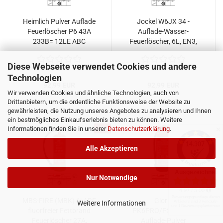
Heimlich Pulver Auflade
Jockel W6JX 34 -
Feuerlöscher P6 43A
Auflade-Wasser-
233B= 12LE ABC
Feuerlöscher, 6L, EN3,
Pulverlöscher
34A = 10LE
Diese Webseite verwendet Cookies und andere
Technologien
92,99 EUR
92,99 EUR
Wir verwenden Cookies und ähnliche Technologien, auch von
Drittanbietern, um die ordentliche Funktionsweise der Website zu
gewährleisten, die Nutzung unseres Angebotes zu analysieren und Ihnen
ein bestmögliches Einkaufserlebnis bieten zu können. Weitere
Informationen finden Sie in unserer
Datenschutzerklärung
.
-7%
✕
Alle Akzeptieren
Nur Notwendige
MBS-FIRE (MBK) 6l ABF
Gloria
Weitere Informationen
fluorfreier Fettbrand
PK6PRO/PSE6GA –
Feuerlöscher 27A,
Auflade-Pulver