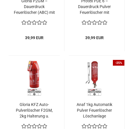
Gloria P2GM –
Protex PDE 6 –
Dauerdruck
Dauerdruck Pulver
Feuerlöscher (ABC) mit
Feuerlöscher mit
Kfz.-Halter, frostsicher,
Wandhaken,
EN3, 4LE, 2kg
Brandklassen ABC, EN
3, 6 kg, 10LE
39,99 EUR
39,99 EUR
-25%
Gloria KFZ Auto-
Anaf 1kg Automatik
Pulverlöscher F2GM,
Pulver Feuerlöscher
2kg Halterung u.
Löschanlage
Plakette