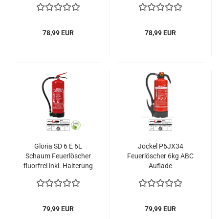
u. Plakette
Brandklassen ABC, EN
3, 6 kg, 10LE
78,99 EUR
78,99 EUR
Gloria SD 6 E 6L
Jockel P6JX34
Schaum Feuerlöscher
Feuerlöscher 6kg ABC
fluorfrei inkl. Halterung
Auflade
u. Plakette
Pulverfeuerlöscher 34A
233B= 10LE
79,99 EUR
79,99 EUR