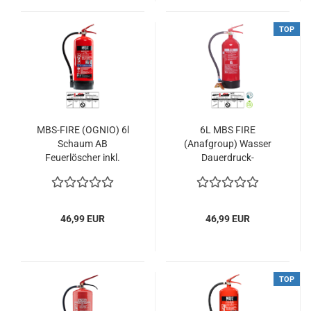
TOP
MBS-FIRE (OGNIO) 6l
6L MBS FIRE
Schaum AB
(Anafgroup) Wasser
Feuerlöscher inkl.
Dauerdruck-
Halterung 27A = 9LE
Feuerlöscher 34A =
10LE inkl. Halterung
und Plakette
46,99 EUR
46,99 EUR
TOP