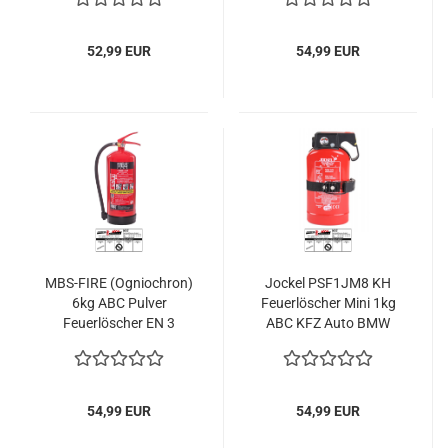
DIN EN3
52,99 EUR
54,99 EUR
MBS-FIRE (Ogniochron)
Jockel PSF1JM8 KH
6kg ABC Pulver
Feuerlöscher Mini 1kg
Feuerlöscher EN 3
ABC KFZ Auto BMW
A/B/C 55A 233B= 15LE
Pulverfeuerlöscher 2LE
inkl. Plakette
54,99 EUR
54,99 EUR