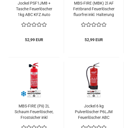
Jockel PSF1JM8 +
MBS-FIRE (MBK) 2l AF
Tasche Feuerlöscher
Fettbrand Feuerlöscher
1kg ABC KFZ Auto
fluorfrei inkl. Halterung
BMW
u. Plakette
Pulverfeuerlöscher 2LE
52,99 EUR
52,99 EUR
MBS-FIRE (Pii) 2L
Jockel 6 kg
Schaum Feuerlöscher,
Pulverlöscher P6LJM
Frostsicher inkl
Feuerlöscher ABC
Halterung u. Plakette
Pulver 34A 233B= 10LE