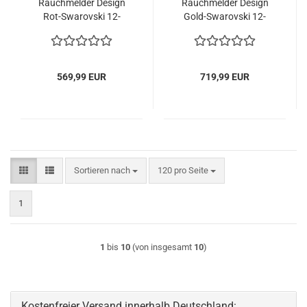
Rauchmelder Design
Rauchmelder Design
Rot-Swarovski 12-
Gold-Swarovski 12-
Jahres-Batterie
Jahres-Batterie
569,99 EUR
719,99 EUR
Sortieren nach
pro Seite
Sortieren nach
120 pro Seite
1
1
bis
10
(von insgesamt
10
)
Kostenfreier Versand innerhalb Deutschland: