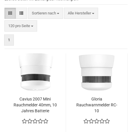
Sortieren nach
Sortieren nach
Alle Hersteller
pro Seite
120 pro Seite
1
Cavius 2007 Mini
Gloria
Rauchmelder 40mm, 10
Rauchwarnmelder RC-
Jahres Batterie
10