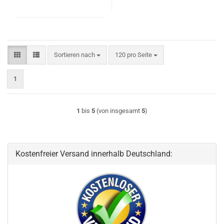
Sortieren nach
pro Seite
Sortieren nach
120 pro Seite
1
1
bis
5
(von insgesamt
5
)
Kostenfreier Versand innerhalb Deutschland: