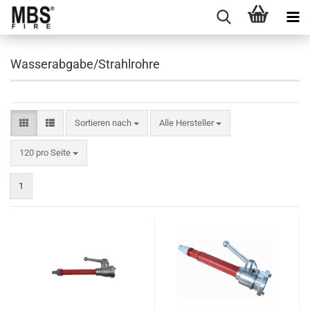
Wasserabgabe/Strahlrohre
Sortieren nach
Sortieren nach
Alle Hersteller
pro Seite
120 pro Seite
1