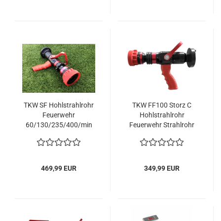
TKW SF Hohlstrahlrohr
TKW FF100 Storz C
Feuerwehr
Hohlstrahlrohr
60/130/235/400/min
Feuerwehr Strahlrohr
DIN EN 15182-2
DIN 15182-2 Kategorie
Kategorie 3
2
469,99 EUR
349,99 EUR