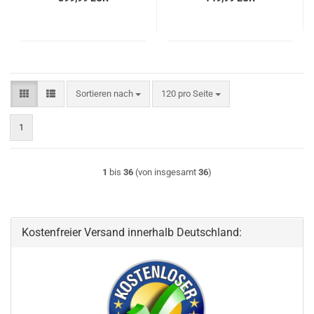
Sortieren nach
pro Seite
Sortieren nach
120 pro Seite
1
1
bis
36
(von insgesamt
36
)
Kostenfreier Versand innerhalb Deutschland: