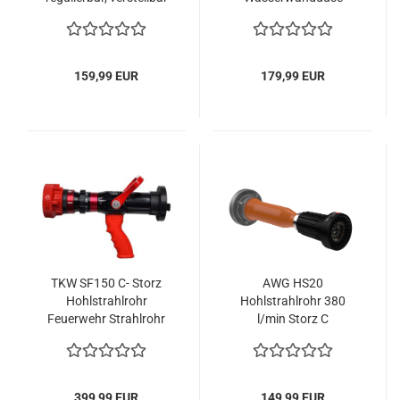
800l
regulierbar, verstellbar
1400l
159,99 EUR
179,99 EUR
TKW SF150 C- Storz
AWG HS20
Hohlstrahlrohr
Hohlstrahlrohr 380
Feuerwehr Strahlrohr
l/min Storz C
mit Griff DIN EN 15182-
2 Kat. 3
399,99 EUR
149,99 EUR