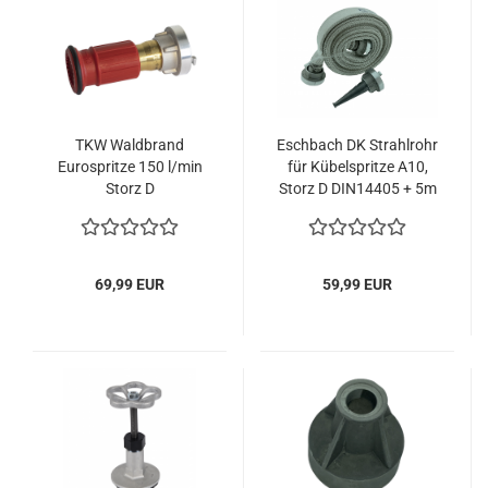
TKW Waldbrand
Eschbach DK Strahlrohr
Eurospritze 150 l/min
für Kübelspritze A10,
Storz D
Storz D DIN14405 + 5m
Waldbranddüse,
D Schlauch
Strahlrohr
69,99 EUR
59,99 EUR