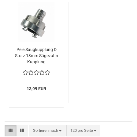
Pele Saugkupplung D
Storz 13mm Sägezahn
Kupplung
Schlauchkupplung
Feuerwehr PN16 ALU
13,99 EUR
Sortieren nach
pro Seite
Sortieren nach
120 pro Seite