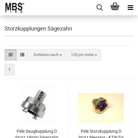
Storzkupplungen Sägezahn
Sortieren nach
pro Seite
Sortieren nach
120 pro Seite
1
Pele Saugkupplung D
Pele Storzkupplung D
Storz 19mm Sägezahn
Storz Messing - KTW für