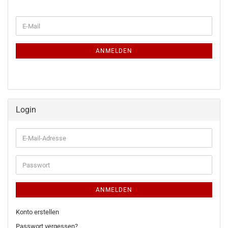
WEITER
E-
ZUR
Mail
NEWSLETTER-
ANMELDUNG
ANMELDEN
Login
E-
Mail-
Adresse
Passwort
ANMELDEN
Konto erstellen
Passwort vergessen?