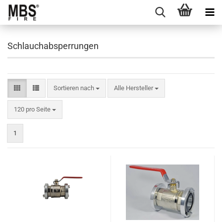
Schlauchabsperrungen
Sortieren nach
Sortieren nach
Alle Hersteller
pro Seite
120 pro Seite
1