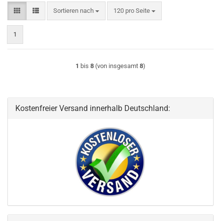
Sortieren nach
pro Seite
Sortieren nach
120 pro Seite
1
1
bis
8
(von insgesamt
8
)
Kostenfreier Versand innerhalb Deutschland: