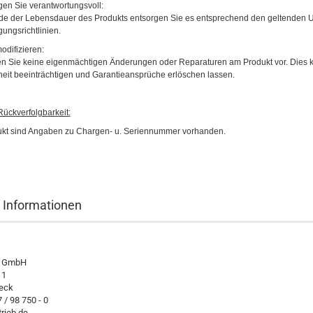
gen Sie verantwortungsvoll:
e der Lebensdauer des Produkts entsorgen Sie es entsprechend den geltenden 
ungsrichtlinien.
odifizieren:
 Sie keine eigenmächtigen Änderungen oder Reparaturen am Produkt vor. Dies k
heit beeinträchtigen und Garantieansprüche erlöschen lassen.
ückverfolgbarkeit:
kt sind Angaben zu Chargen- u. Seriennummer vorhanden.
r Informationen
s GmbH
11
eck
7 / 98 750 - 0
rieb.de