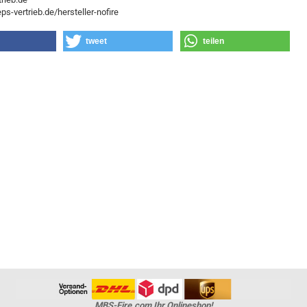
s-vertrieb.de/hersteller-nofire
tweet
teilen
MBS-Fire.com Ihr Onlineshop!