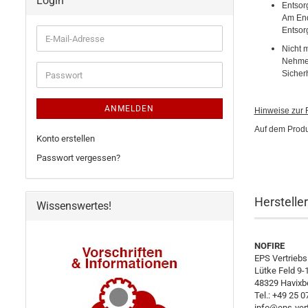
Login
Entsor
Am End
Entsorg
E-
Nicht m
Mail-
Nehmen
Adresse
Passwort
Sicher
ANMELDEN
Hinweise zur R
Auf dem Produ
Konto erstellen
Passwort vergessen?
Herstelle
Wissenswertes!
NOFIRE
EPS Vertrieb
Lütke Feld 9-
48329 Havixb
Tel.: +49 25 0
info@eps-vert