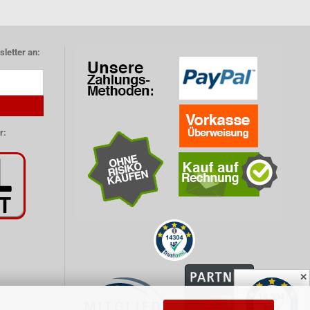
letter an:
r:
✕