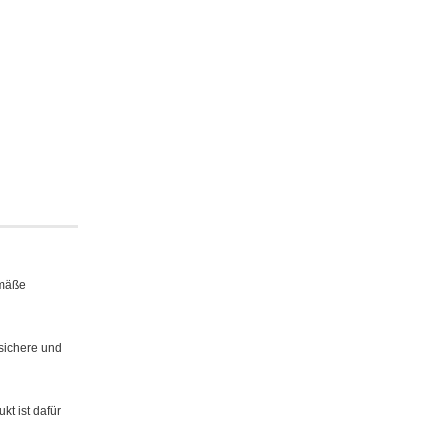
emäße
sichere und
t ist dafür