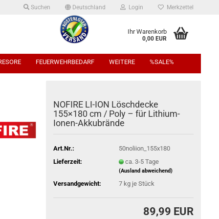
Suchen
Deutschland
Login
Merkzettel
Ihr Warenkorb
0,00 EUR
TRESORE
FEUERWEHRBEDARF
WEITERE
%SALE%
NOFIRE LI-ION Löschdecke
155×180 cm / Poly – für Lithium-
Ionen-Akkubrände
Art.Nr.:
50noliion_155x180
Lieferzeit:
ca. 3-5 Tage
(Ausland abweichend)
Versandgewicht:
7
kg je Stück
89,99 EUR