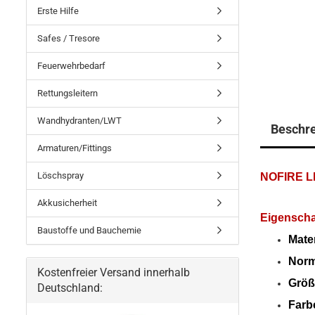
Erste Hilfe
Safes / Tresore
Feuerwehrbedarf
Rettungsleitern
Wandhydranten/LWT
Beschr
Armaturen/Fittings
Löschspray
NOFIRE LI
Akkusicherheit
Eigenscha
Baustoffe und Bauchemie
Mater
Nor
Kostenfreier Versand innerhalb
Größ
Deutschland:
Farb