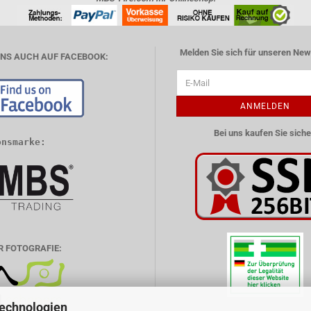
Melden Sie sich für unseren News
UNS AUCH AUF FACEBOOK:
ANMELDEN
Bei uns kaufen Sie siche
onsmarke:
R FOTOGRAFIE:
Technologien