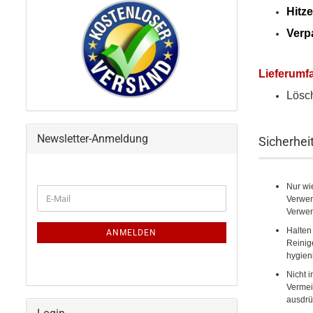
Hitz
Verp
Lieferumf
Lösc
Newsletter-Anmeldung
Sicherhei
Nur wi
WEITER
E-
Verwen
ZUR
Mail
Verwen
NEWSLETTER-
ANMELDUNG
Halten
ANMELDEN
Reinig
hygien
Nicht 
Vermei
ausdrü