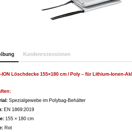
eibung
Kundenrezensionen
-ION Löschdecke 155×180 cm / Poly – für Lithium-Ionen-A
ften:
ial:
Spezialgewebe im Polybag-Behälter
m:
EN 1869:2019
e:
155 × 180 cm
e:
Rot