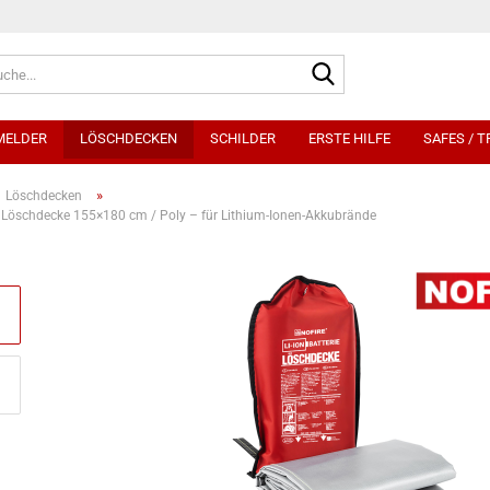
Suche...
MELDER
LÖSCHDECKEN
SCHILDER
ERSTE HILFE
SAFES / 
»
Löschdecken
 Löschdecke 155×180 cm / Poly – für Lithium-Ionen-Akkubrände