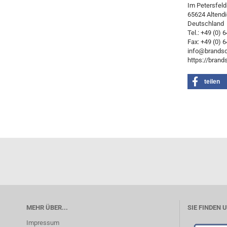
Im Petersfeld
65624 Altendi
Deutschland
Tel.: +49 (0) 
Fax: +49 (0) 6
info@brandsc
https://brand
teilen
MEHR ÜBER...
SIE FINDEN 
Impressum