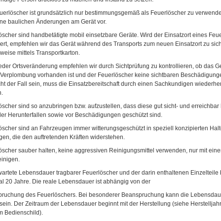
uerlöscher ist grundsätzlich nur bestimmungsgemäß als Feuerlöscher zu verwen
ine baulichen Änderungen am Gerät vor.
öscher sind handbetätigte mobil einsetzbare Geräte. Wird der Einsatzort eines Feu
ert, empfehlen wir das Gerät während des Transports zum neuen Einsatzort zu sich
weise mittels Transportkarton.
eder Ortsveränderung empfehlen wir durch Sichtprüfung zu kontrollieren, ob das G
ie Verplombung vorhanden ist und der Feuerlöscher keine sichtbaren Beschädigunge
ht der Fall sein, muss die Einsatzbereitschaft durch einen Sachkundigen wiederher
.
öscher sind so anzubringen bzw. aufzustellen, dass diese gut sicht- und erreichbar
er Herunterfallen sowie vor Beschädigungen geschützt sind.
öscher sind an Fahrzeugen immer witterungsgeschützt in speziell konzipierten Hal
gen, die den auftretenden Kräften widerstehen.
öscher sauber halten, keine aggressiven Reinigungsmittel verwenden, nur mit ein
einigen.
wartete Lebensdauer tragbarer Feuerlöscher und der darin enthaltenen Einzelteile 
l 20 Jahre. Die reale Lebensdauer ist abhängig von der
ruchung des Feuerlöschers. Bei besonderer Beanspruchung kann die Lebensdaue
 sein. Der Zeitraum der Lebensdauer beginnt mit der Herstellung (siehe Herstellja
m Bedienschild).