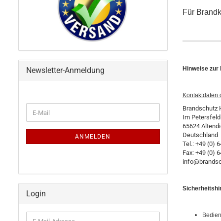
Für Brand
Hinweise zur 
Newsletter-Anmeldung
Kontaktdaten d
WEITER
Brandschutz 
E-
ZUR
Im Petersfeld
Mail
NEWSLETTER-
65624 Altendi
ANMELDUNG
Deutschland
ANMELDEN
Tel.: +49 (0) 
Fax: +49 (0) 6
info@brandsc
Sicherheitshi
Login
Bedien
E-