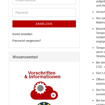
aufged
Mail-
und Hi
Adresse
Passwort
Vorsich
Nur so
Materi
ANMELDEN
Beacht
Temper
Konto erstellen
Aufste
Passwort vergessen?
angeg
Temper
wenn d
Strahl
Wissenswertes!
Bei de
CO2 - 
Den Lös
Öffnen
autori
Der Fe
ausset
Bei be
sachku