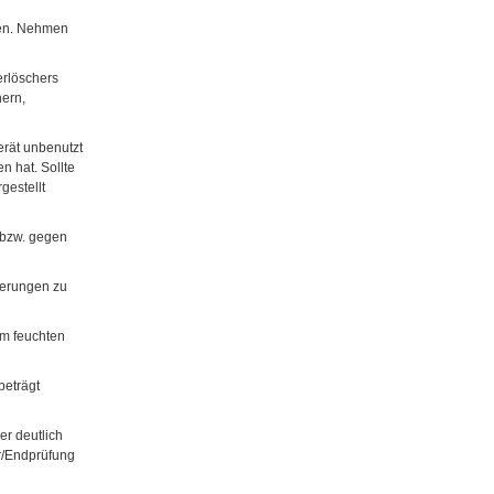
den. Nehmen
erlöschers
ern,
erät unbenutzt
n hat. Sollte
gestellt
 bzw. gegen
terungen zu
em feuchten
beträgt
r deutlich
hr/Endprüfung