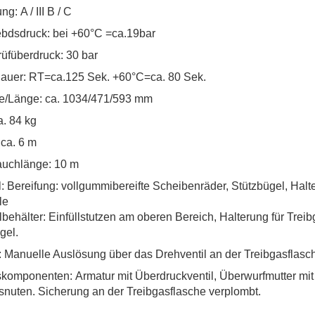
g: A / III B / C
ebdsdruck: bei +60°C =ca.19bar
rüfüberdruck: 30 bar
auer: RT=ca.125 Sek. +60°C=ca. 80 Sek.
e/Länge: ca. 1034/471/593 mm
a. 84 kg
 ca. 6 m
auchlänge: 10 m
: Bereifung: vollgummibereifte Scheibenräder, Stützbügel, Halte
le
behälter: Einfüllstutzen am oberen Bereich, Halterung für Trei
gel.
 Manuelle Auslösung über das Drehventil an der Treibgasflasc
skomponenten: Armatur mit Überdruckventil, Überwurfmutter mit
snuten. Sicherung an der Treibgasflasche verplombt.