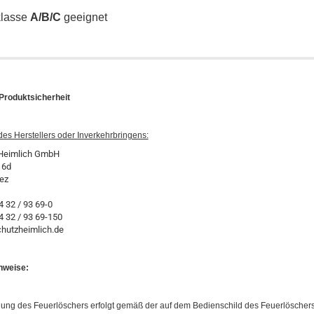
klasse
A/B/C
geeignet
Produktsicherheit
es Herstellers oder Inverkehrbringens:
Heimlich GmbH
 6d
ez
64 32 / 93 69-0
4 32 / 93 69-150
hutzheimlich.de
nweise:
ung des Feuerlöschers erfolgt gemäß der auf dem Bedienschild des Feuerlöscher