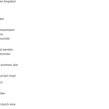
chen Angaben
ten
d maximalen
zw.
nschild
zt werden,
ierender
s kommen (bei
uf den Kopf.
ch
ußen
d durch eine