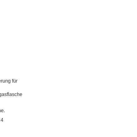
rung für
bgasflasche
he.
 4