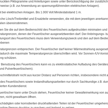
ruckten Piktogramme und Anleitungen sowie unter Berücksichtigung der zusätzli
nweise (z.B. zur Anwendung an spannungsführenden elektrischen Anlagen).
t bei elektrischen Anlagen. Bis 1.000 Volt Mindestabstand 1 m.
lche Lösch/Treibmittel und Ersatzteile verwenden, die mit dem jeweiligen anerkann
alien übereinstimmen.
en Sie die auf dem Bedienschild des Feuerlöschers aufgedruckten minimalen un
aturgrenzen, denen der Feuerlöscher ausgesetztwerden darf. Der Anbringungs- b
llungsort des Feuerlöschers muss dem Verwendungszweck und den auf dem Bedie
ebenen
aturgrenzen entsprechen. Der Feuerlöscher darf keiner Wärmestrahlung ausgeset
adurch die maximale Temperaturgrenze überschritten wird. Vor Sonnen-/UV-/ionis
ung schützen.
r Benutzung des Feuerlöschers kann es zu elektrostatischer Aufladung des Geräte
und Pulverfeuerlöschern).
chmittelstrahl nicht aus kurzer Distanz auf Personen richten, insbesondere nicht a
 des Feuerlöschers sowie Instandhaltungsarbeiten nur durch Sachkundige z.B. dur
sierten Kundendienst.
uerlöscher kann unter Druck stehen, Feuerlöscher keiner Gewalteinwirkung von a
zen, nicht gewaltsam öffnen.
schädigten oder korrodierten druckhaltenden Teilen ist der Feuerlöscher umgehen
ndige Person drucklos zu machen und Instand zu setzen.