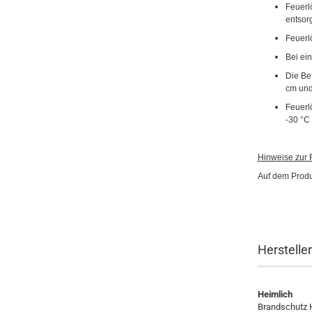
Feuerl
entsor
Feuerl
Bei ei
Die Be
cm und
Feuerl
-30 °C
Hinweise zur R
Auf dem Produ
Herstelle
Heimlich
Brandschutz 