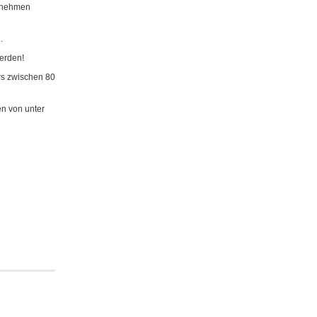
ernehmen
.
erden!
ers zwischen 80
n von unter