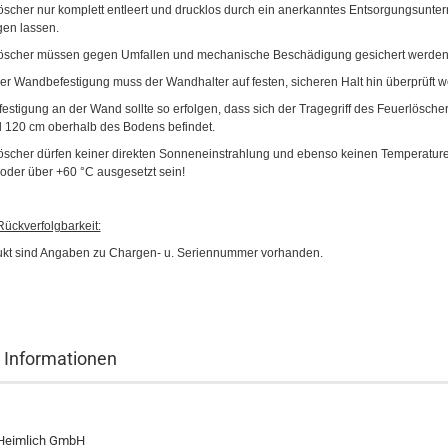
öscher nur komplett entleert und drucklos durch ein anerkanntes Entsorgungsunt
gen lassen.
öscher müssen gegen Umfallen und mechanische Beschädigung gesichert werden
ner Wandbefestigung muss der Wandhalter auf festen, sicheren Halt hin überprüft w
festigung an der Wand sollte so erfolgen, dass sich der Tragegriff des Feuerlösch
 120 cm oberhalb des Bodens befindet.
öscher dürfen keiner direkten Sonneneinstrahlung und ebenso keinen Temperature
 oder über +60 °C ausgesetzt sein!
ückverfolgbarkeit:
kt sind Angaben zu Chargen- u. Seriennummer vorhanden.
r Informationen
Heimlich GmbH