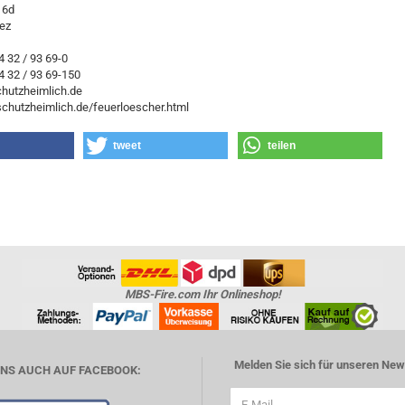
 6d
ez
64 32 / 93 69-0
4 32 / 93 69-150
hutzheimlich.de
schutzheimlich.de/feuerloescher.html
tweet
teilen
MBS-Fire.com Ihr Onlineshop!
Melden Sie sich für unseren News
UNS AUCH AUF FACEBOOK: