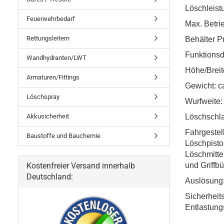
Löschleistun
Feuerwehrbedarf
Max. Betri
Rettungsleitern
Behälter P
Funktionsd
Wandhydranten/LWT
Höhe/Breit
Armaturen/Fittings
Gewicht: c
Löschspray
Wurfweite:
Akkusicherheit
Löschschl
Fahrgestell
Baustoffe und Bauchemie
Löschpisto
Löschmittel
Kostenfreier Versand innerhalb
und Griffbü
Deutschland:
Auslösung:
Sicherheit
Entlastung