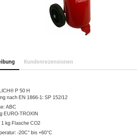
eibung
Kundenrezensionen
LICH® P 50 H
ng nach EN 1866-1: SP 152/12
se: ABC
0 kg EURO-TROXIN
l: 1 kg Flasche CO2
peratur: -20C° bis +60°C