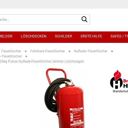
Suche...
MELDER
LÖSCHDECKEN
SCHILDER
ERSTE HILFE
SAFES / 
»
»
»
Feuerlöscher
Fahrbare Feuerlöscher
Auflade- Feuerlöscher
»
- Feuerlöscher
50kg Pulver Auflade-Feuerlöscher, fahrbar Löschwagen