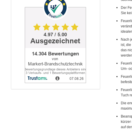
Der Fe
Sie ke
Feuerl
veränd
idealer
Nach j
ist, d
das nic
werden
Feuerl
Um- od
Feuerl
befesti
Feuerl
Tuch r
Die er
maxima
Beansp
kürzer
auf de